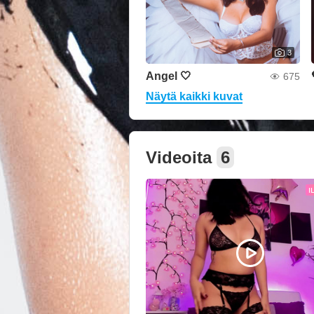
3
Angel 🤍
675
Näytä kaikki kuvat
Videoita
6
I