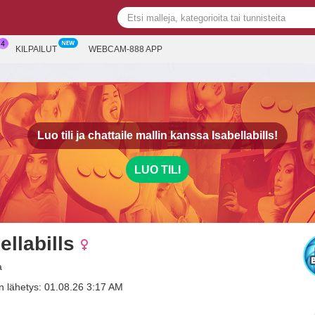
KILPAILUT
WEBCAM-888 APP
Luo tili ja chattaile mallin kanssa
Isabellabills!
LUO TILI
ellabills
a
n lähetys: 01.08.26 3:17 AM