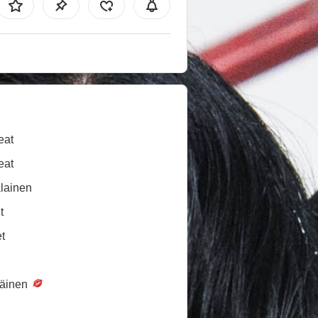
eat
eat
lainen
t
t
täinen