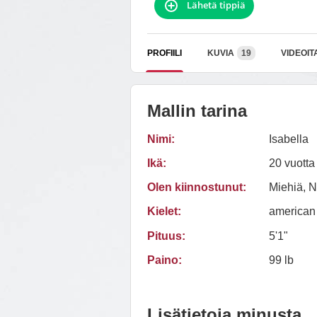
Lähetä tippiä
PROFIILI
KUVIA
19
VIDEOIT
Mallin tarina
Nimi:
Isabella
Ikä:
20 vuotta
Olen kiinnostunut:
Miehiä, N
Kielet:
american
Pituus:
5'1"
Paino:
99 lb
Lisätietoja minusta