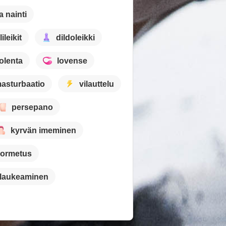
a nainti
ileikit
dildoleikki
olenta
lovense
asturbaatio
vilauttelu
persepano
kyrvän imeminen
ormetus
 laukeaminen