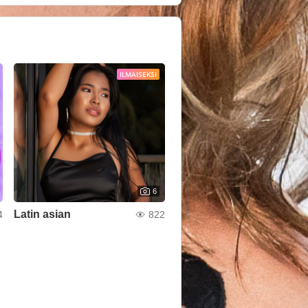
ILMAISEKSI
6
Latin asian
4
822