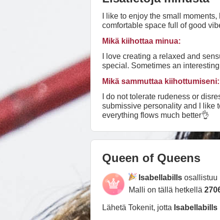
I like to enjoy the small moments, l
comfortable space full of good vib
Mikä kiihottaa minua:
I love creating a relaxed and sen
special. Sometimes an interesting 
Mikä sammuttaa kiihottumiseni:
I do not tolerate rudeness or disresp
submissive personality and I like 
everything flows much better👌
Queen of Queens
Isabellabills
osallistuu
Malli on tällä hetkellä
270
Lähetä Tokenit, jotta
Isabellabills