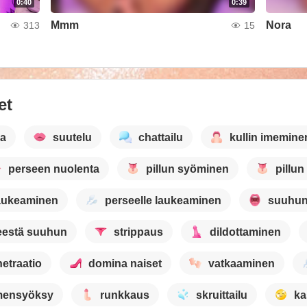
0:40
0:39
Mmm
Nora
313
15
et
ia
suutelu
chattailu
kullin imemine
perseen nuolenta
pillun syöminen
pillun 
aukeaminen
perseelle laukeaminen
suuhun
eestä suuhun
strippaus
dildottaminen
netraatio
domina naiset
vatkaaminen
mensyöksy
runkkaus
skruittailu
ka