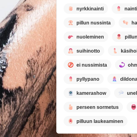
nyrkkinainti
naint
pillun nussinta
h
nuoleminen
pillu
suihinotto
käsiho
ei nussimista
ohm
pyllypano
dildona
kamerashow
unel
perseen sormetus
pilluun laukeaminen