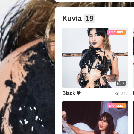
Kuvia
19
ILMAISEKSI
4
Black 🖤
247
ILMAISEKSI