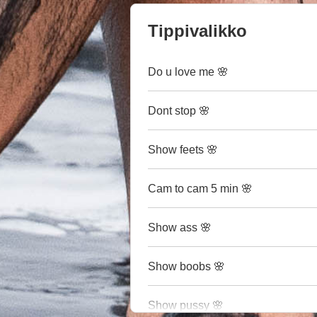
Tippivalikko
Do u love me 🌸
Dont stop 🌸
Show feets 🌸
Cam to cam 5 min 🌸
Show ass 🌸
Show boobs 🌸
Show pussy 🌸