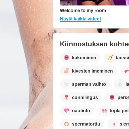
Welcome to my room
Näytä kaikki videot
Kiinnostuksen kohte
kakominen
tanss
kivesten imeminen
sperman vaihto
l
cunnilingus
pers
nautinto
tupla pe
spermatorttu
sie