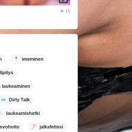
0:39
15
n
imeminen
lipitys
 laukeaminen
Dirty Talk
laukeamishetki
svohoito
jalkafetissi