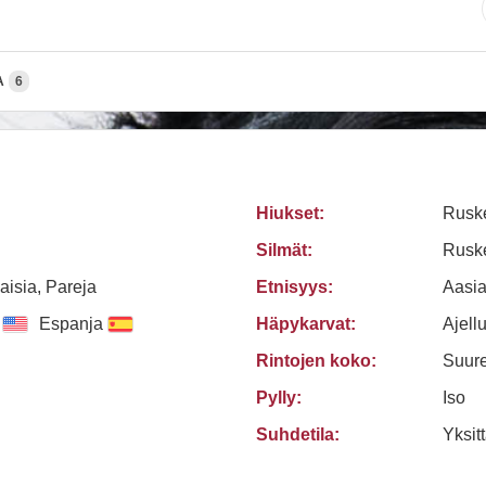
A
6
Hiukset:
Rusk
Silmät:
Rusk
aisia, Pareja
Etnisyys:
Aasia
Espanja
Häpykarvat:
Ajellu
Rintojen koko:
Suure
Pylly:
Iso
Suhdetila:
Yksit