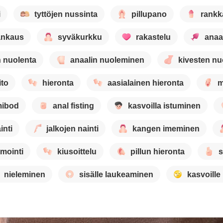
i
tyttöjen nussinta
pillupano
rankk
ankaus
syväkurkku
rakastelu
anaal
n nuolenta
anaalin nuoleminen
kivesten nu
ito
hieronta
aasialainen hieronta
m
ibod
anal fisting
kasvoilla istuminen
inti
jalkojen nainti
kangen imeminen
mointi
kiusoittelu
pillun hieronta
s
nieleminen
sisälle laukeaminen
kasvoille