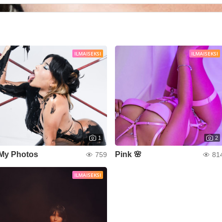
ILMAISEKSI
ILMAISEKSI
1
2
My Photos
Pink 🌸
759
81
ILMAISEKSI