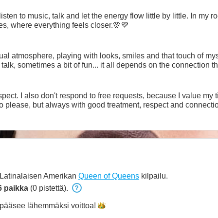
isten to music, talk and let the energy flow little by little. In my 
es, where everything feels closer.🌸💜
sual atmosphere, playing with looks, smiles and that touch of m
talk, sometimes a bit of fun... it all depends on the connection t
ect. I also don't respond to free requests, because I value my time an
to please, but always with good treatment, respect and connecti
 Latinalaisen Amerikan
Queen of Queens
kilpailu.
6 paikka
(0 pistettä).
pääsee lähemmäksi
voittoa!