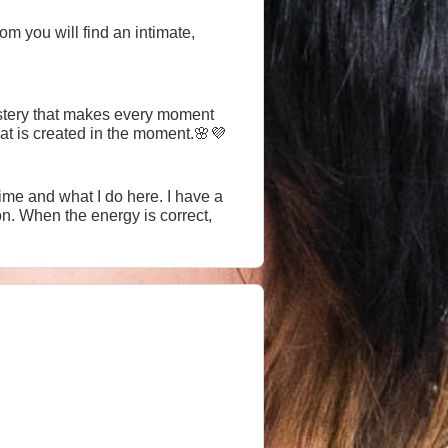
room you will find an intimate,
ystery that makes every moment
hat is created in the moment.🌸💜
d what I do here. I have a
on. When the energy is correct,