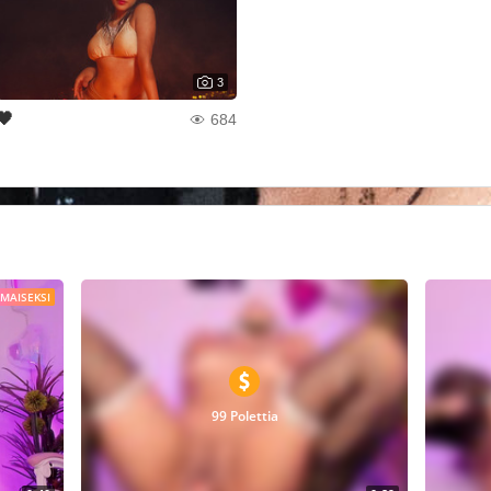
3
🖤
684
LMAISEKSI
99 Polettia