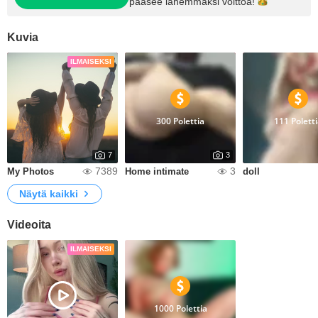
pääsee lähemmäksi
voittoa!
Kuvia
ILMAISEKSI
300 Polettia
111 Polett
7
3
7389
3
My Photos
Home intimate
doll
Näytä kaikki
Videoita
ILMAISEKSI
1000 Polettia