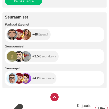
Valitse lahja
Seuraamiset
+48
Parhaat jäsenet
+48
jäsentä
+3.5K
Seuraamiset
+3.5K
seurattavia
+4.2K
Seuraajat
+4.2K
seuraajia
Kirjaudu
Liity