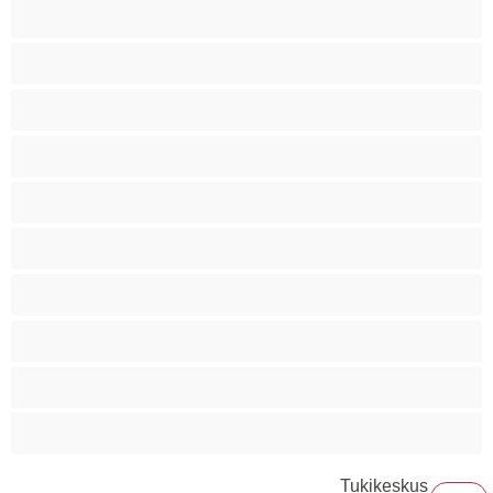
Ruskeaveriköitä
Ryhmäseksiä
Siro
Sitomista
Squirttailua
Tummaihoinen
Tupakoivia
Valkoisia Tyttöjä
Valtavia Tissejä
Varttuneita
Tukikeskus