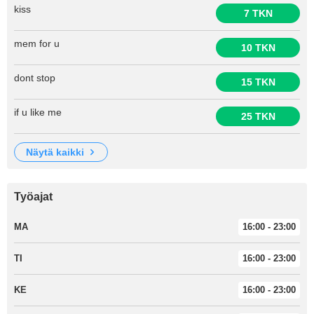
kiss
7 TKN
mem for u
10 TKN
dont stop
15 TKN
if u like me
25 TKN
näytä kaikki
Työajat
MA
16:00 - 23:00
TI
16:00 - 23:00
KE
16:00 - 23:00