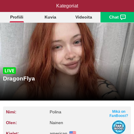
DragonFlya
Kategoriat
Profiili
Kuvia
Videoita
Chat
DragonFlya
Nimi:
Polina
Mikä on
FanBoost?
Olen:
Nainen
Kielet:
american