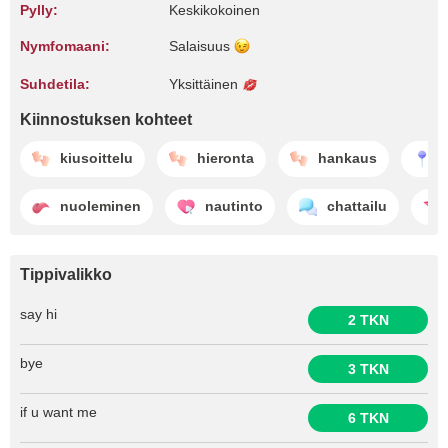
Pylly:
Keskikokoinen
Nymfomaani:
Salaisuus
Suhdetila:
Yksittäinen
Kiinnostuksen kohteet
kiusoittelu
hieronta
hankaus
nuoleminen
nautinto
chattailu
Tippivalikko
say hi
2 TKN
bye
3 TKN
if u want me
6 TKN