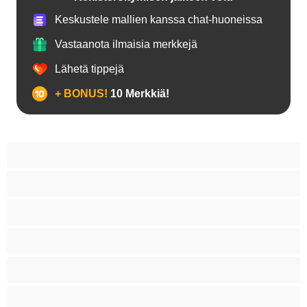
Keskustele mallien kanssa chat-huoneissa
Vastaanota ilmaisia merkkejä
Lähetä tippejä
+ BONUS!
10 Merkkiä!
18+ teinejä
Aasialaisia
Ajeltuja pilluja
Anaali
Arabi
Beibejä