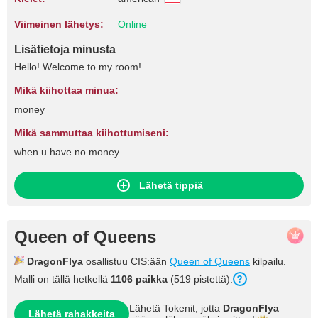
Viimeinen lähetys:
Online
Lisätietoja minusta
Hello! Welcome to my room!
Mikä kiihottaa minua:
money
Mikä sammuttaa kiihottumiseni:
when u have no money
Lähetä tippiä
Queen of Queens
DragonFlya
osallistuu CIS:ään
Queen of Queens
kilpailu.
Malli on tällä hetkellä
1106 paikka
(519 pistettä).
Lähetä Tokenit, jotta
DragonFlya
Lähetä rahakkeita