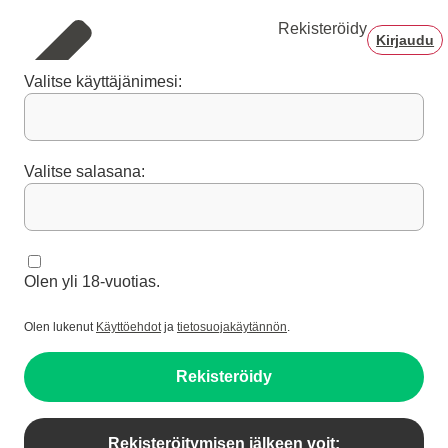
Rekisteröidy
Kirjaudu
Valitse käyttäjänimesi:
Valitse salasana:
Olen yli 18-vuotias.
Olen lukenut
Käyttöehdot
ja
tietosuojakäytännön
.
Rekisteröidy
Rekisteröitymisen jälkeen voit: