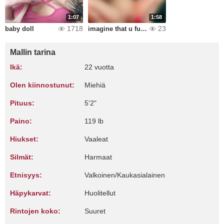
1:07
1:58
1718
23
baby doll
imagine that u fuck me
Mallin tarina
Ikä:
22 vuotta
Olen kiinnostunut:
Miehiä
Pituus:
5'2"
Paino:
119 lb
Hiukset:
Vaaleat
Silmät:
Harmaat
Etnisyys:
Valkoinen/Kaukasialainen
Häpykarvat:
Huolitellut
Rintojen koko:
Suuret